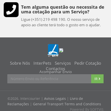
Tem alguma questão ou necessita de
uma cotação para um Serviço?
Ligue (+351) 219 498 190. O nosso serviço de
apoio ao cliente terá todo o gosto em o ajudar.
Sobre Nós
InterPets
Serviços
Pedir
Cotação
Contactos
Acompanhar Envio
IR
©2026. Intercourier |
Avisos Legais
|
Livro de
Reclamações
|
General Transport Terms and Conditions
Powered By SOFTVIS