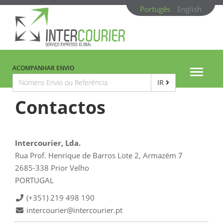
Portugês
English
ACOMPANHAR ENVIO
Toggle
IR
navigat
Contactos
Intercourier, Lda.
Rua Prof. Henrique de Barros Lote 2, Armazém 7
2685-338 Prior Velho
PORTUGAL
(+351) 219 498 190
intercourier@intercourier.pt